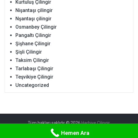
Kurtuluş Çilingir
Nişantaşı çilingir
Nşantaşı çilingir
Osmanbey Çilingir
Pangaltı Çilingir
Şişhane Çilingir
Şişli Çilingir
Taksim Çilingir
Tarlabaşı Çilingir
Teşvikiye Çilingir
Uncategorized
Tüm hakları saklıdır © 2026
Harbiye Çilingir
.
Hemen Ara
FameThemes
tarafından tasarlandı