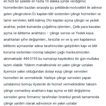
en hızlı bir şekilde en fazla 10 dakika içinde verdiğimiz
hizmetlerden bazıları sırasıyla şu şekildedir.motosiklet ile adrese
gelen çilingircilerin Ev kapıları kilit sistemleri çilingir hizmetleri ve
tamir servisleri, kilitli kalmış Oto kapıları açma çilingiri ve yedek
anahtar, yedek kumanda çoğaltma işlemleri , Çelik para kasaları
açma ve kilitleme anahtarcı – çilingir servisi ve Yedek kasa
anahtarları şifre değişimleri , hırsızlar ev ve iş yeri kapılarınızı
kilitlerini açmasınlar adına tarafımızdan geliştirilen kapı ve kilit
koruma sistemleri montaj talepleri çağrı merkezimizden
alınmaktadır 444 0193 bu numarayı kaydediniz bir gün mutlaka
lazım olabilir. Yıldırım mahallesinde en yakın çilingir ustaları
ilçemize yakın olduğundan dolayı eyüp çilingir servisleri
hizmetleri de vermektedir. Harbiye çilingir servisleri yapan
ustalarımız komşu ilçelerde de hizmet vermektedirler taksim
çilingir osmanbey anahtarcı kapı açma ve kilit değiştirme
servisleri gene firmamız tarafından İstanbul geneli tamamında
çilingir yardım olarak adresinize en yakın ustalar