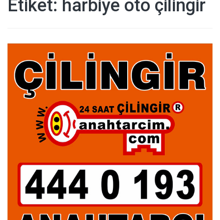
Etiket:
harbiye oto çilingir