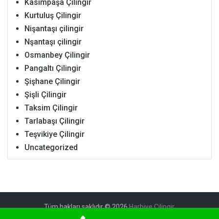
Kasımpaşa Çilingir
Kurtuluş Çilingir
Nişantaşı çilingir
Nşantaşı çilingir
Osmanbey Çilingir
Pangaltı Çilingir
Şişhane Çilingir
Şişli Çilingir
Taksim Çilingir
Tarlabaşı Çilingir
Teşvikiye Çilingir
Uncategorized
Tüm hakları saklıdır © 2026
Harbiye Çilingir
.