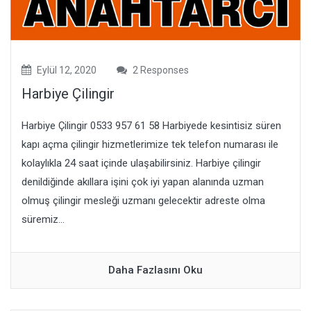
Eylül 12, 2020
2 Responses
Harbiye Çilingir
Harbiye Çilingir 0533 957 61 58 Harbiyede kesintisiz süren
kapı açma çilingir hizmetlerimize tek telefon numarası ile
kolaylıkla 24 saat içinde ulaşabilirsiniz. Harbiye çilingir
denildiğinde akıllara işini çok iyi yapan alanında uzman
olmuş çilingir mesleği uzmanı gelecektir adreste olma
süremiz...
Daha Fazlasını Oku