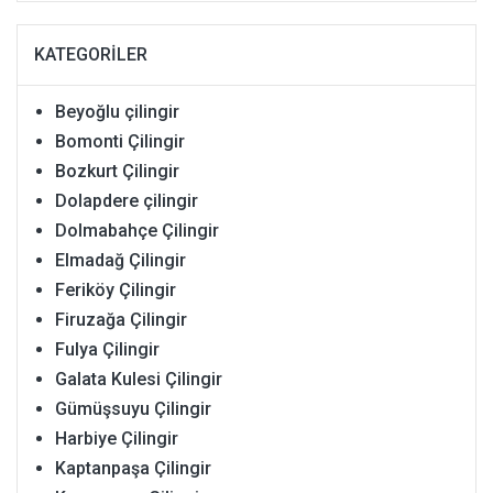
KATEGORILER
Beyoğlu çilingir
Bomonti Çilingir
Bozkurt Çilingir
Dolapdere çilingir
Dolmabahçe Çilingir
Elmadağ Çilingir
Feriköy Çilingir
Firuzağa Çilingir
Fulya Çilingir
Galata Kulesi Çilingir
Gümüşsuyu Çilingir
Harbiye Çilingir
Kaptanpaşa Çilingir