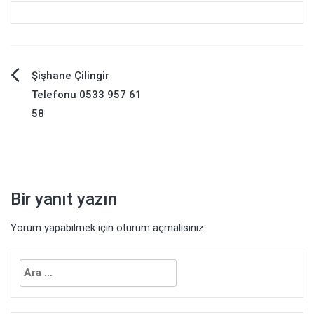
Yazı
Şişhane Çilingir
Telefonu 0533 957 61
gezinmesi
58
Bir yanıt yazın
Yorum yapabilmek için
oturum açmalısınız
.
Arama: