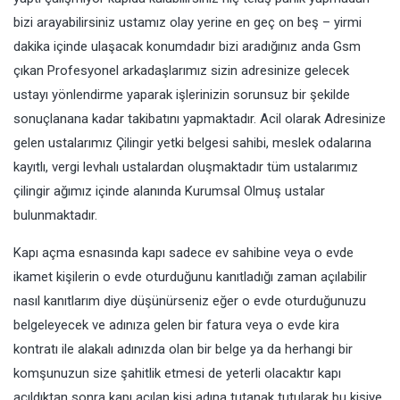
bizi arayabilirsiniz ustamız olay yerine en geç on beş – yirmi
dakika içinde ulaşacak konumdadır bizi aradığınız anda Gsm
çıkan Profesyonel arkadaşlarımız sizin adresinize gelecek
ustayı yönlendirme yaparak işlerinizin sorunsuz bir şekilde
sonuçlanana kadar takibatını yapmaktadır. Acil olarak Adresinize
gelen ustalarımız Çilingir yetki belgesi sahibi, meslek odalarına
kayıtlı, vergi levhalı ustalardan oluşmaktadır tüm ustalarımız
çilingir ağımız içinde alanında Kurumsal Olmuş ustalar
bulunmaktadır.
Kapı açma esnasında kapı sadece ev sahibine veya o evde
ikamet kişilerin o evde oturduğunu kanıtladığı zaman açılabilir
nasıl kanıtlarım diye düşünürseniz eğer o evde oturduğunuzu
belgeleyecek ve adınıza gelen bir fatura veya o evde kira
kontratı ile alakalı adınızda olan bir belge ya da herhangi bir
komşunuzun size şahitlik etmesi de yeterli olacaktır kapı
açıldıktan sonra kapı açılan kişi adına tutanak tutularak bu kişiye