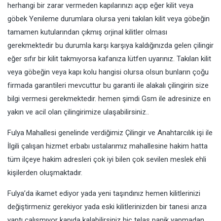
herhangi bir zarar vermeden kapılarınızı açıp eğer kilit veya
göbek Yenileme durumlara olursa yeni takılan kilit veya göbeğin
tamamen kutularından çıkmış orjinal kilitler olması
gerekmektedir bu durumla karşı karşıya kaldığınızda gelen çilingir
eğer sıfır bir kilit takmıyorsa kafanıza lütfen uyarınız. Takılan kilit
veya göbeğin veya kapı kolu hangisi olursa olsun bunların çoğu
firmada garantileri mevcuttur bu garanti ile alakalı çilingirin size
bilgi vermesi gerekmektedir. hemen şimdi Gsm ile adresinize en
yakın ve acil olan çilingirimize ulaşabilirsiniz..
Fulya Mahallesi genelinde verdiğimiz Çilingir ve Anahtarcılık işi ile
İlgili çalışan hizmet erbabı ustalarımız mahallesine hakim hatta
tüm ilçeye hakim adresleri çok iyi bilen çok sevilen meslek ehli
kişilerden oluşmaktadır.
Fulya’da ikamet ediyor yada yeni taşındınız hemen kilitlerinizi
değiştirmeniz gerekiyor yada eski kilitlerinizden bir tanesi arıza
yaptı çalışmıyor kapıda kalabilirsiniz hiç telaş panik yapmadan