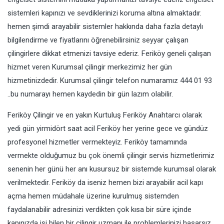
sistemleri kapınızı ve sevdiklerinizi koruma altına almaktadır.
hemen şimdi arayabilir sistemler hakkında daha fazla detaylı
bilgilendirme ve fiyatlarını öğrenebilirsiniz seyyar çalışan
çilingirlere dikkat etmenizi tavsiye ederiz. Feriköy geneli çalışan
hizmet veren Kurumsal çilingir merkezimiz her gün
hizmetinizdedir. Kurumsal çilingir telefon numaramız 444 01 93
..bu numarayı hemen kaydedin bir gün lazım olabilir.
Feriköy Çilingir ve en yakın Kurtuluş Feriköy Anahtarcı olarak
yedi gün yirmidört saat acil Feriköy her yerine gece ve gündüz
profesyonel hizmetler vermekteyiz. Feriköy tamamında
vermekte olduğumuz bu çok önemli çilingir servis hizmetlerimiz
senenin her günü her anı kusursuz bir sistemde kurumsal olarak
verilmektedir. Feriköy da iseniz hemen bizi arayabilir acil kapı
açma hemen müdahale üzerine kurulmuş sistemden
faydalanabilir adresinizi verdikten çok kısa bir süre içinde
kapınızda işi bilen bir çilingir uzmanı ile problemlerinizi hasarsız