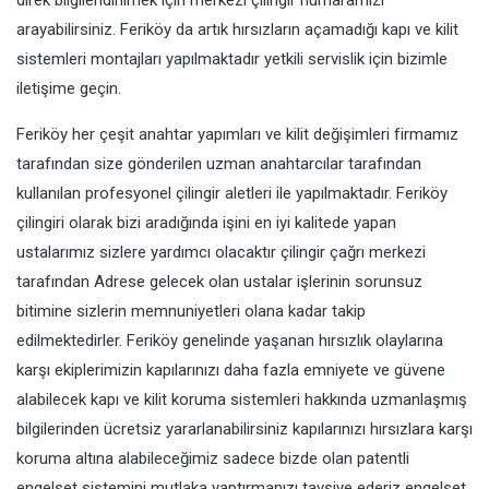
direk bilgilendirilmek için merkezi çilingir numaramızı
arayabilirsiniz. Feriköy da artık hırsızların açamadığı kapı ve kilit
sistemleri montajları yapılmaktadır yetkili servislik için bizimle
iletişime geçin.
Feriköy her çeşit anahtar yapımları ve kilit değişimleri firmamız
tarafından size gönderilen uzman anahtarcılar tarafından
kullanılan profesyonel çilingir aletleri ile yapılmaktadır. Feriköy
çilingiri olarak bizi aradığında işini en iyi kalitede yapan
ustalarımız sizlere yardımcı olacaktır çilingir çağrı merkezi
tarafından Adrese gelecek olan ustalar işlerinin sorunsuz
bitimine sizlerin memnuniyetleri olana kadar takip
edilmektedirler. Feriköy genelinde yaşanan hırsızlık olaylarına
karşı ekiplerimizin kapılarınızı daha fazla emniyete ve güvene
alabilecek kapı ve kilit koruma sistemleri hakkında uzmanlaşmış
bilgilerinden ücretsiz yararlanabilirsiniz kapılarınızı hırsızlara karşı
koruma altına alabileceğimiz sadece bizde olan patentli
engelset sistemini mutlaka yaptırmanızı tavsiye ederiz engelset