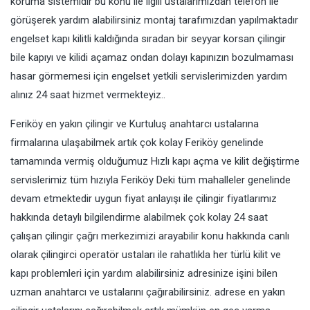
koruma sistemidir bu konu ile ilgili ustalarımızdan telefon ile
görüşerek yardım alabilirsiniz montaj tarafımızdan yapılmaktadır
engelset kapı kilitli kaldığında sıradan bir seyyar korsan çilingir
bile kapıyı ve kilidi açamaz ondan dolayı kapınızın bozulmaması
hasar görmemesi için engelset yetkili servislerimizden yardım
alınız 24 saat hizmet vermekteyiz..
Feriköy en yakın çilingir ve Kurtuluş anahtarcı ustalarına
firmalarına ulaşabilmek artık çok kolay Feriköy genelinde
tamamında vermiş olduğumuz Hızlı kapı açma ve kilit değiştirme
servislerimiz tüm hızıyla Feriköy Deki tüm mahalleler genelinde
devam etmektedir uygun fiyat anlayışı ile çilingir fiyatlarımız
hakkında detaylı bilgilendirme alabilmek çok kolay 24 saat
çalışan çilingir çağrı merkezimizi arayabilir konu hakkında canlı
olarak çilingirci operatör ustaları ile rahatlıkla her türlü kilit ve
kapı problemleri için yardım alabilirsiniz adresinize işini bilen
uzman anahtarcı ve ustalarını çağırabilirsiniz. adrese en yakın