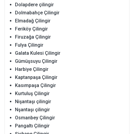
Dolapdere çilingir
Dolmabahçe Çilingir
Elmadağ Çilingir
Feriköy Çilingir
Firuzağa Çilingir
Fulya Çilingir
Galata Kulesi Çilingir
Gümüşsuyu Çilingir
Harbiye Çilingir
Kaptanpaşa Çilingir
Kasımpaşa Çilingir
Kurtuluş Çilingir
Nişantaşı çilingir
Nşantaşı çilingir
Osmanbey Çilingir
Pangaltı Çilingir
Şişhane Çilingir