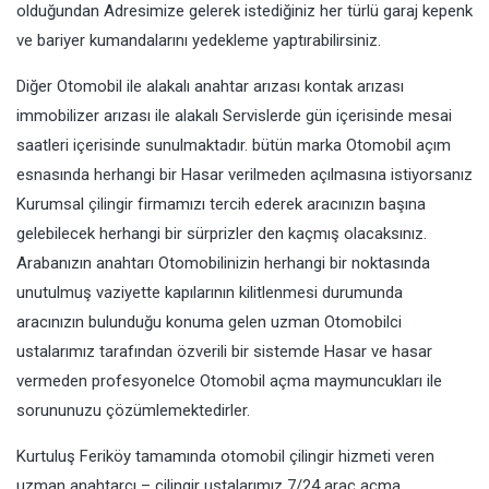
olduğundan Adresimize gelerek istediğiniz her türlü garaj kepenk
ve bariyer kumandalarını yedekleme yaptırabilirsiniz.
Diğer Otomobil ile alakalı anahtar arızası kontak arızası
immobilizer arızası ile alakalı Servislerde gün içerisinde mesai
saatleri içerisinde sunulmaktadır. bütün marka Otomobil açım
esnasında herhangi bir Hasar verilmeden açılmasına istiyorsanız
Kurumsal çilingir firmamızı tercih ederek aracınızın başına
gelebilecek herhangi bir sürprizler den kaçmış olacaksınız.
Arabanızın anahtarı Otomobilinizin herhangi bir noktasında
unutulmuş vaziyette kapılarının kilitlenmesi durumunda
aracınızın bulunduğu konuma gelen uzman Otomobilci
ustalarımız tarafından özverili bir sistemde Hasar ve hasar
vermeden profesyonelce Otomobil açma maymuncukları ile
sorununuzu çözümlemektedirler.
Kurtuluş Feriköy tamamında otomobil çilingir hizmeti veren
uzman anahtarcı – çilingir ustalarımız 7/24 araç açma