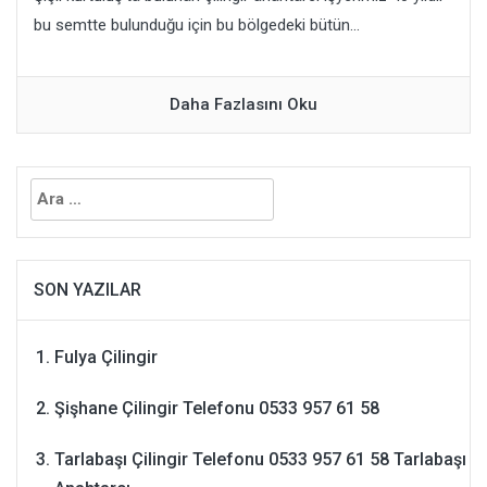
bu semtte bulunduğu için bu bölgedeki bütün...
Daha Fazlasını Oku
Arama:
SON YAZILAR
Fulya Çilingir
Şişhane Çilingir Telefonu 0533 957 61 58
Tarlabaşı Çilingir Telefonu 0533 957 61 58 Tarlabaşı