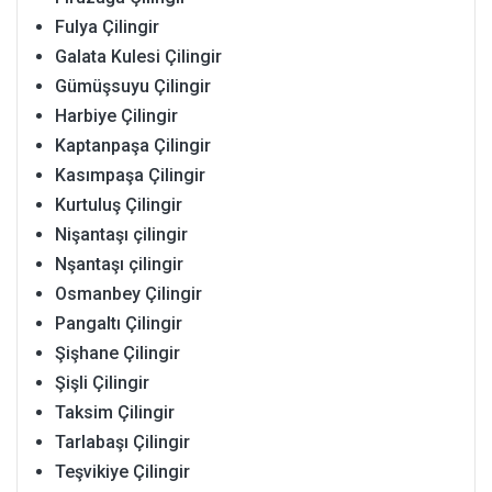
Fulya Çilingir
Galata Kulesi Çilingir
Gümüşsuyu Çilingir
Harbiye Çilingir
Kaptanpaşa Çilingir
Kasımpaşa Çilingir
Kurtuluş Çilingir
Nişantaşı çilingir
Nşantaşı çilingir
Osmanbey Çilingir
Pangaltı Çilingir
Şişhane Çilingir
Şişli Çilingir
Taksim Çilingir
Tarlabaşı Çilingir
Teşvikiye Çilingir