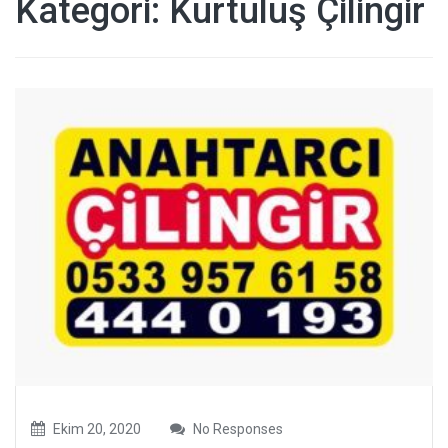
Kategori:
Kurtuluş Çilingir
Ekim 20, 2020
No Responses