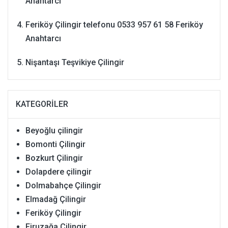
Anahtarcı
Feriköy Çilingir telefonu 0533 957 61 58 Feriköy
Anahtarcı
Nişantaşı Teşvikiye Çilingir
KATEGORILER
Beyoğlu çilingir
Bomonti Çilingir
Bozkurt Çilingir
Dolapdere çilingir
Dolmabahçe Çilingir
Elmadağ Çilingir
Feriköy Çilingir
Firuzağa Çilingir