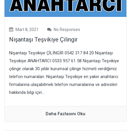
Mart 8, 2021
No Responses
Nişantaşı Teşvikiye Çilingir
Nişantaşı Teşvikiye ÇİLİNGİR 0542 317 84 20 Nişantaşı
Teşvikiye ANAHTARCI 0533 957 61 58 Nişantaşı Teşvikiye
çilingir olarak 30 yıldır kurumsal çilingir hizmeti verdiğimiz
telefon numaraları. Nişantaşı Teşvikiye en yakın anahtarcı
firmalarına ulaşabilmek telefon numaralarına ve adresleri
hakkında bilgi için...
Daha Fazlasını Oku