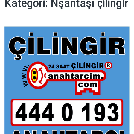
Kategori:
Nşantaşı çilingir