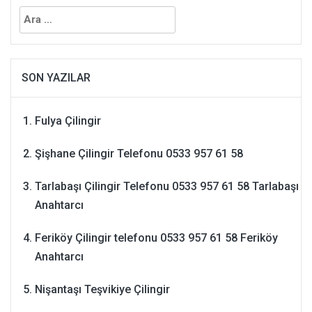
Arama:
SON YAZILAR
Fulya Çilingir
Şişhane Çilingir Telefonu 0533 957 61 58
Tarlabaşı Çilingir Telefonu 0533 957 61 58 Tarlabaşı
Anahtarcı
Feriköy Çilingir telefonu 0533 957 61 58 Feriköy
Anahtarcı
Nişantaşı Teşvikiye Çilingir