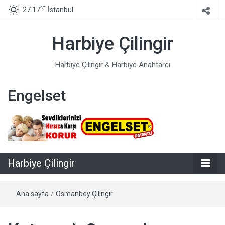
℃
27.17
İstanbul
Harbiye Çilingir
Harbiye Çilingir & Harbiye Anahtarcı
Engelset
Harbiye Çilingir
Ana sayfa
/
Osmanbey Çilingir