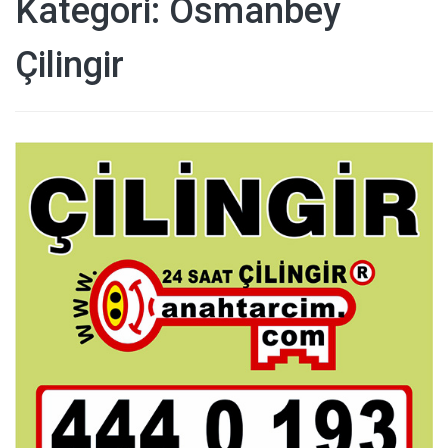
Kategori:
Osmanbey
Çilingir