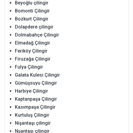
Beyoğlu çilingir
Bomonti Çilingir
Bozkurt Çilingir
Dolapdere çilingir
Dolmabahçe Çilingir
Elmadağ Çilingir
Feriköy Çilingir
Firuzağa Çilingir
Fulya Çilingir
Galata Kulesi Çilingir
Gümüşsuyu Çilingir
Harbiye Çilingir
Kaptanpaşa Çilingir
Kasımpaşa Çilingir
Kurtuluş Çilingir
Nişantaşı çilingir
Nşantaşı çilingir