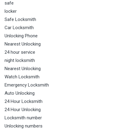
safe
locker
Safe Locksmith
Car Locksmith
Unlocking Phone
Nearest Unlocking
24 hour service
night locksmith
Nearest Unlocking
Watch Locksmith
Emergency Locksmith
Auto Unlocking
24 Hour Locksmith
24 Hour Unlocking
Locksmith number
Unlocking numbers