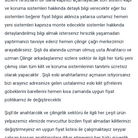
sizlere hırsızların bir daha kapınızı açamayacak son sistem kapı
ve koruma sistemleri hakkında detaylı bilgi verecektir eğer bu
sistemleri beğenir fiyat bilgisi aklınıza yatarsa ustamız hemen
yeni sistemleri kapınıza monte edecektir sistemler hakkında
detaylandırılmış bilgi almak isterseniz hırsızlık yaşamadan
yaptırmanızı tavsiye ederiz hemen çilingir çağrı merkezimizi
arayabilirsiniz. Şişli da alanında uzman olmuş usta Anahtarcı ve
uzman Çilingir arkadaşlarımız sizlere sektör ile ilgili her türlü yeni
çıkmış olan tüm kilit ve koruma sistemlerinin tanıtımı ücretsiz
olarak yapacaktır . Şişli eski anahtarlarınız açmasın istiyorsanız
bizi arayınız adresinize gelen ustalarımız eski kilit şifrelerini
göbeklerini barellerini hemen kısa zamanda uygun fiyat
politikamız ile değiştirecektir.
Şişli’de anahtarcılık ve çilingirlik sektörü ile ilgili her çeşit ürün
yelpazemiz elimizde mevcuttur bizden fiyat almadan kilitlerinizi
değiştirmeyiniz en uygun fiyat listesi ile çalışmaktayız seyyar
çalışan korsan anahtarcılara itibar etmeyiniz her türlü güvenlik