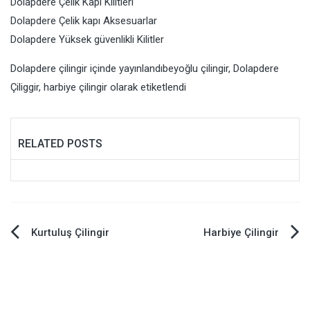
Dolapdere Çelik Kapı Kilitleri
Dolapdere Çelik kapı Aksesuarlar
Dolapdere Yüksek güvenlikli Kilitler
Dolapdere çilingir
içinde yayınlandı
beyoğlu çilingir
,
Dolapdere
Çiliggir
,
harbiye çilingir
olarak etiketlendi
RELATED POSTS
Yazı
Kurtuluş Çilingir
Harbiye Çilingir
gezinmesi