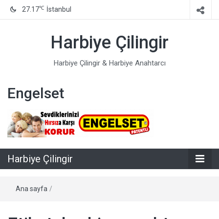
℃
27.17
İstanbul
Harbiye Çilingir
Harbiye Çilingir & Harbiye Anahtarcı
Engelset
Harbiye Çilingir
Ana sayfa
/