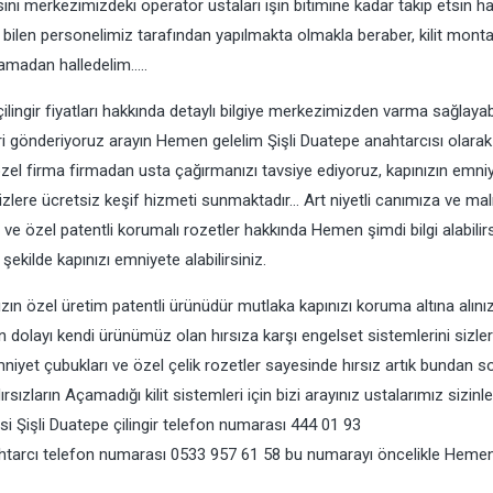
sini merkezimizdeki operatör ustaları işin bitimine kadar takip etsin h
i bilen personelimiz tarafından yapılmakta olmakla beraber, kilit monta
aşamadan halledelim…..
ilingir fiyatları hakkında detaylı bilgiye merkezimizden varma sağlayabi
ileri gönderiyoruz arayın Hemen gelelim Şişli Duatepe anahtarcısı olarak 
 özel firma firmadan usta çağırmanızı tavsiye ediyoruz, kapınızın emniy
sizlere ücretsiz keşif hizmeti sunmaktadır… Art niyetli canımıza ve ma
i ve özel patentli korumalı rozetler hakkında Hemen şimdi bilgi alabilir
şekilde kapınızı emniyete alabilirsiniz.
mızın özel üretim patentli ürünüdür mutlaka kapınızı koruma altına alını
dolayı kendi ürünümüz olan hırsıza karşı engelset sistemlerini sizle
emniyet çubukları ve özel çelik rozetler sayesinde hırsız artık bundan s
rsızların Açamadığı kilit sistemleri için bizi arayınız ustalarımız sizinl
visi Şişli Duatepe çilingir telefon numarası 444 01 93
Anahtarcı telefon numarası 0533 957 61 58 bu numarayı öncelikle Heme