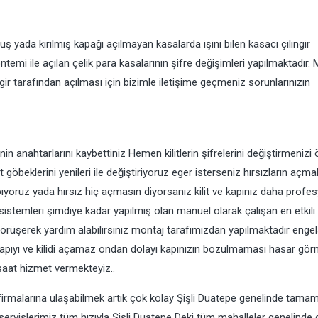
ş yada kırılmış kapağı açılmayan kasalarda işini bilen kasacı çilingir
ntemi ile açılan çelik para kasalarının şifre değişimleri yapılmaktadır.
gir tarafından açılması için bizimle iletişime geçmeniz sorunlarınızın
nin anahtarlarını kaybettiniz Hemen kilitlerin şifrelerini değiştirmenizi 
göbeklerini yenileri ile değiştiriyoruz eger isterseniz hırsızların açma
yapıyoruz yada hırsız hiç açmasın diyorsanız kilit ve kapınız daha profe
 sistemleri şimdiye kadar yapılmış olan manuel olarak çalışan en etkil
e görüşerek yardım alabilirsiniz montaj tarafımızdan yapılmaktadır engel
bile kapıyı ve kilidi açamaz ondan dolayı kapınızın bozulmaması hasar g
 saat hizmet vermekteyiz..
a firmalarına ulaşabilmek artık çok kolay Şişli Duatepe genelinde tama
servislerimiz tüm hızıyla Şişli Duatepe Deki tüm mahalleler genelind