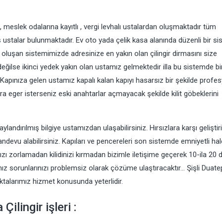
 , meslek odalarına kayıtlı , vergi levhalı ustalardan oluşmaktadır tüm
ş ustalar bulunmaktadır. Ev oto yada çelik kasa alanında düzenli bir s
n oluşan sistemimizde adresinize en yakın olan çilingir dirmasını size
ilse ikinci yedek yakın olan ustamız gelmektedir illa bu sistemde bir
Kapınıza gelen ustamız kapalı kalan kapıyı hasarsız bir şekilde profe
onra eger isterseniz eski anahtarlar açmayacak şekilde kilit göbeklerini
andırılmış bilgiye ustamızdan ulaşabilirsiniz. Hırsızlara karşı geliştiril
andevu alabilirsiniz. Kapıları ve pencereleri son sistemde emniyetli hal
zı zorlamadan kilidinizi kırmadan bizimle iletişime geçerek 10-ila 20 
z sorunlarınızı problemsiz olarak çözüme ulaştıracaktır… Şişli Duate
oktalarımız hizmet konusunda yeterlidir.
ilingir işleri :