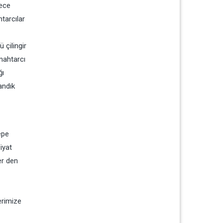
dece
htarcılar
 çilingir
anahtarcı
ğı
andık
epe
iyat
er den
erimize