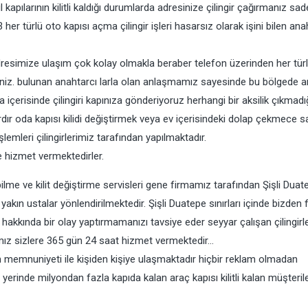
ılarının kilitli kaldığı durumlarda adresinize çilingir çağırmanız sa
er türlü oto kapısı açma çilingir işleri hasarsız olarak işini bilen ana
esimize ulaşım çok kolay olmakla beraber telefon üzerinden her türlü
irsiniz. bulunan anahtarcı larla olan anlaşmamız sayesinde bu bölgede 
ka içerisinde çilingiri kapınıza gönderiyoruz herhangi bir aksilik çıkmadı
dır oda kapısı kilidi değiştirmek veya ev içerisindeki dolap çekmece s
lemleri çilingirlerimiz tarafından yapılmaktadır.
de hizmet vermektedirler.
bilme ve kilit değiştirme servisleri gene firmamız tarafından Şişli Duat
akın ustalar yönlendirilmektedir. Şişli Duatepe sınırları içinde bizden f
ü hakkında bir olay yaptırmamanızı tavsiye eder seyyar çalışan çilingirl
mız sizlere 365 gün 24 saat hizmet vermektedir…
 memnuniyeti ile kişiden kişiye ulaşmaktadır hiçbir reklam olmadan
 yerinde milyondan fazla kapıda kalan araç kapısı kilitli kalan müşteril