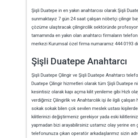
Şişli Duatepe in en yakın anahtarcısı olarak Şişli Dua
sunmaktayız 7 gün 24 saat çalışan nöbetçi çilingir bayi
çözüme ulaştıracak çilingircilik sektöründe profesyonel
tamamında en yakın olan anahtarcı firmaların telefon 
merkezi Kurumsal özel firma numaramız 444 0193 dür ara
Şişli Duatepe Anahtarcı
Şişli Duatepe Çilingir ve Şişli Duatepe Anahtarcı te
Duatepe Çilingir hizmetleri olarak tüm Şişli Duatepe 
kesintisiz olarak kapı açma kilit yenileme gibi Hızlı ol
verdiğimiz Çilingirlik ve Anahtarcılık işi ile ilgili ça
sokak sokak bilen çok sevilen meslek ustası kişilerd
kilitlerinizi değiştirmeniz gerekiyor yada eski kilitlerin
yapmadan bizi arayabilirsiniz ustamız olay yerine en
telefonunuza çıkan operatör arkadaşlarımız sizin adre