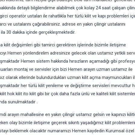
z hakkında detaylı bilgilendirme alabilmek çok kolay 24 saat çalışan çilin
rci operatör ustaları ile rahatlıkla her türlü kilit ve kapı problemleri iç
cı ve ustalarını çağırabilirsiniz. adrese en yakın çilingir ustalarını
la 30 dakika içinde gerçekleşmektedir.
lit değişimleri gibi tamirci gerektiren işlerinde bizimle iletişime
ıyı Hemen yönlendirelim adresinize gelecek olan ustamız yetkili servi
uşmaktadır Hemen sistem hakkında hırsızların açamadığı gibi profesy
sesuarları montaj ve servisler için bizi Hemen arayın uzman ustamız ile
sız olarak ellerinde bulundurdukları uzman kilit açma maymuncukları i
ışmaktadır her türlü kilit yenileme ve değiştirme servisleri mevcuttur h
it hok kilit ito kilit gibi bir çok daha fazla ünlü ve kaliteli kilit sistemler
ında sunulmaktadır .
 arayın mahallesine en yakın çilingir ustamız gelsin ve kapınızı kilitle
n olay bizimle iletişime geçerek sıkıntı yaşadığımız kilit problemleri
ustayı beklemek olacaktır numaramızı Hemen kaydedin Kurumsal özel