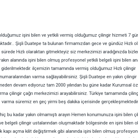
lduğumuz işini bilen ve yetkili vermiş olduğumuz çilingir hizmeti 7 gü
maktadır… Şişli Duatepe ta bulunan firmamızdan gece ve gündüz Hızlı o
ve sürede Hızlı olaraktan gitmekteyiz siz merkezimizi aradığınızda bizle
kın alanında işini bilen olmuş profesyonel yetkili belgeli işini bilen an
 giderilmektedir. ilçemizin tamamında vermiş olduğumuz Hızlı çilingir
numaralarından varma sağlayabilirsiniz. Şişli Duatepe en yakın çilingir
ermeden devam ediyoruz tam 2000 yılından bu güne kadar Kurumsal öz
rma çilingir çağrı merkezimizi arayabilirsiniz. Türkiye tamamında çiling
se varma süremiz en geç yirmi beş dakika içerisinde gerçekleşmektedir
rma hiç bu kadar yakın olmamıştı arayın Hemen konumunuza işini bilen çil
e belgeli çilingir ustalarından oluşmaktadır bölgesinde en işini bilen o
ik kapı açma kilit değiştirmek gibi alanında işini bilen olmuş profesyon