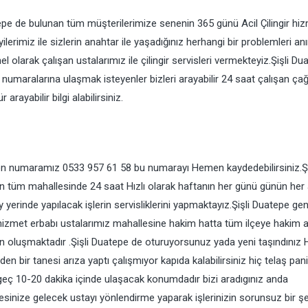
tepe de bulunan tüm müşterilerimize senenin 365 günü Acil Çilingir hiz
lerimiz ile sizlerin anahtar ile yaşadığınız herhangi bir problemleri an
 olarak çalışan ustalarımız ile çilingir servisleri vermekteyiz.Şişli Du
numaralarına ulaşmak isteyenler bizleri arayabilir 24 saat çalışan çağ
yabilir bilgi alabilirsiniz.
lefon numaramız 0533 957 61 58 bu numarayı Hemen kaydedebilirsiniz.Şi
nin tüm mahallesinde 24 saat Hızlı olarak haftanın her günü günün her 
ay yerinde yapılacak işlerin servisliklerini yapmaktayız.Şişli Duatepe ge
lışan hizmet erbabı ustalarımız mahallesine hakim hatta tüm ilçeye hakim 
en oluşmaktadır .Şişli Duatepe de oturuyorsunuz yada yeni taşındını
izden bir tanesi arıza yaptı çalışmıyor kapıda kalabilirsiniz hiç telaş pan
 geç 10-20 dakika içinde ulaşacak konumdadır bizi aradıgınız anda
sinize gelecek ustayı yönlendirme yaparak işlerinizin sorunsuz bir şe