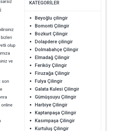
asarsız
KATEGORILER
j
Beyoğlu çilingir
Bomonti Çilingir
lirsiniz
Bozkurt Çilingir
bizleri
Dolapdere çilingir
etli olup
Dolmabahçe Çilingir
lımıza
Elmadağ Çilingir
siniz ve
Feriköy Çilingir
Firuzağa Çilingir
Fulya Çilingir
z son
Galata Kulesi Çilingir
re
Gümüşsuyu Çilingir
onra
Harbiye Çilingir
e online
Kaptanpaşa Çilingir
Kasımpaşa Çilingir
n
Kurtuluş Çilingir