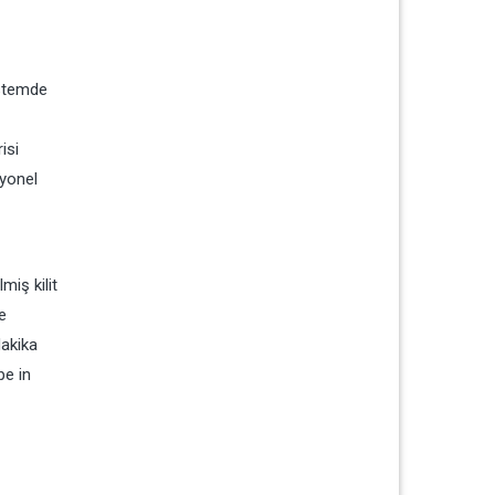
istemde
isi
syonel
miş kilit
e
dakika
pe in