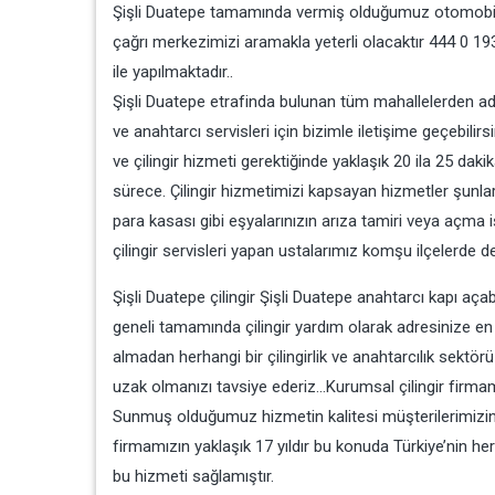
Şişli Duatepe tamamında vermiş olduğumuz otomobil kap
çağrı merkezimizi aramakla yeterli olacaktır 444 0 193 h
ile yapılmaktadır..
Şişli Duatepe etrafinda bulunan tüm mahallelerden adr
ve anahtarcı servisleri için bizimle iletişime geçebil
ve çilingir hizmeti gerektiğinde yaklaşık 20 ila 25 daki
sürece. Çilingir hizmetimizi kapsayan hizmetler şunlar
para kasası gibi eşyalarınızın arıza tamiri veya açma iş
çilingir servisleri yapan ustalarımız komşu ilçelerde 
Şişli Duatepe çilingir Şişli Duatepe anahtarcı kapı aça
geneli tamamında çilingir yardım olarak adresinize en y
almadan herhangi bir çilingirlik ve anahtarcılık sektör
uzak olmanızı tavsiye ederiz…Kurumsal çilingir firma
Sunmuş olduğumuz hizmetin kalitesi müşterilerimizin
firmamızın yaklaşık 17 yıldır bu konuda Türkiye’nin her
bu hizmeti sağlamıştır.