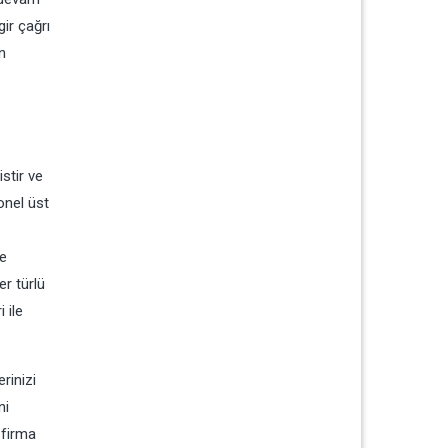
gir çağrı
in
stir ve
onel üst
le
er türlü
i ile
rinizi
ni
 firma