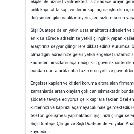
ekipler ile hizmet verilmektedir siz sadece arayın geri
çelik kapı tahta kapı ve demir kapı açma işlemleri işin
değişimleri gibi ustalık isteyen işleri sizlere sorun y
Şişli Duatepe de en yakın usta anahtarcı adresleri ve ç
en kısa sürede adresinize yetkili çilingirlik yapan kiş
araştırınız seyyar çilingir lere dikkat ediniz Kurumsal
olmadığını adresinize gelen yetkili engelset ustamız 
kasteden hırsızların açamadığı kilit güvenlik sistemler
bundan sonra artık daha fazla emniyetli ve güvenli bir 
Engelset kapıları ve kilitleri koruma altına alan firma
zamanlarda artan olayları çok can sıkmaktadır bundan 
şiddetle tavsiye ediyoruz çelik kapılara takılan özel 
kilitlerinizi ve kapınızı açamayacak hale gelmektedir, Hı
telefon görüşmesi yapmaktadır. Şişli hızlı çilingir ser
Şişli Duatepe Çilingir ve Şişli Duatepe de En yakın 
kaydediniz…