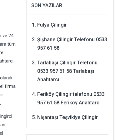
SON YAZILAR
Fulya Çilingir
n ve 24
Şişhane Çilingir Telefonu 0533
lara tüm
957 61 58
re
ahtarcı
Tarlabaşı Çilingir Telefonu
0533 957 61 58 Tarlabaşı
 olarak
Anahtarcı
el firma
Feriköy Çilingir telefonu 0533
ir
957 61 58 Feriköy Anahtarcı
.
ingirci
Nişantaşı Teşvikiye Çilingir
lan
el