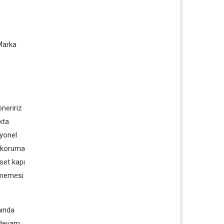
 Marka
öneririz
kta
syonel
i koruma
set kapı
örmemesi
mında
e devam