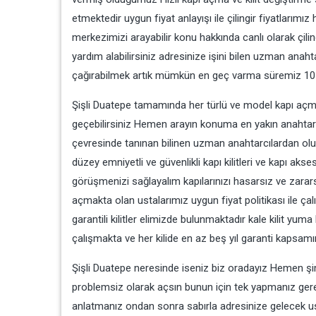
etmektedir uygun fiyat anlayışı ile çilingir fiyatlarımı
merkezimizi arayabilir konu hakkında canlı olarak çilingi
yardım alabilirsiniz adresinize işini bilen uzman anahtar
çağırabilmek artık mümkün en geç varma süremiz 10 i
Şişli Duatepe tamamında her türlü ve model kapı açma ki
geçebilirsiniz Hemen arayın konuma en yakın anahtarc
çevresinde tanınan bilinen uzman anahtarcılardan ol
düzey emniyetli ve güvenlikli kapı kilitleri ve kapı ak
görüşmenizi sağlayalım kapılarınızı hasarsız ve zarar
açmakta olan ustalarımız uygun fiyat politikası ile çal
garantili kilitler elimizde bulunmaktadır kale kilit yuma kil
çalışmakta ve her kilide en az beş yıl garanti kapsam
Şişli Duatepe neresinde iseniz biz oradayız Hemen şimdi
problemsiz olarak açsın bunun için tek yapmanız gereke
anlatmanız ondan sonra sabırla adresinize gelecek 