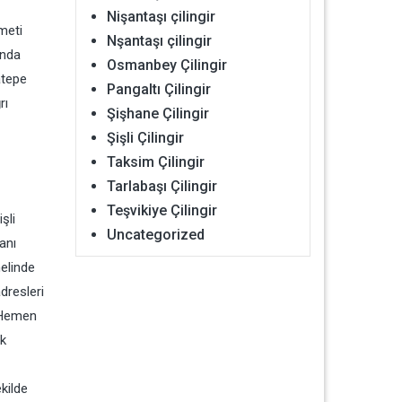
Nişantaşı çilingir
meti
Nşantaşı çilingir
ında
Osmanbey Çilingir
atepe
Pangaltı Çilingir
rı
Şişhane Çilingir
Şişli Çilingir
Taksim Çilingir
Tarlabaşı Çilingir
Teşvikiye Çilingir
şli
Uncategorized
anı
nelinde
adresleri
z Hemen
ik
kilde