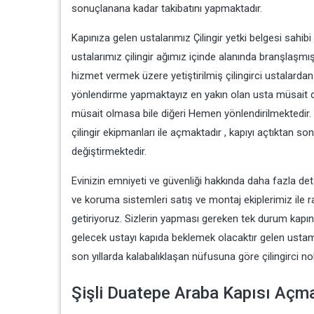
sonuçlanana kadar takibatını yapmaktadır.
Kapınıza gelen ustalarımız Çilingir yetki belgesi sahibi
ustalarımız çilingir ağımız içinde alanında branşlaşmı
hizmet vermek üzere yetiştirilmiş çilingirci ustalarda
yönlendirme yapmaktayız en yakın olan usta müsait değ
müsait olmasa bile diğeri Hemen yönlendirilmektedir. 
çilingir ekipmanları ile açmaktadır , kapıyı açtıktan s
değiştirmektedir.
Evinizin emniyeti ve güvenliği hakkında daha fazla detayl
ve koruma sistemleri satış ve montaj ekiplerimiz ile r
getiriyoruz. Sizlerin yapması gereken tek durum kapını
gelecek ustayı kapıda beklemek olacaktır gelen ustamı
son yıllarda kalabalıklaşan nüfusuna göre çilingirci n
Şişli Duatepe Araba Kapısı Açma Ç