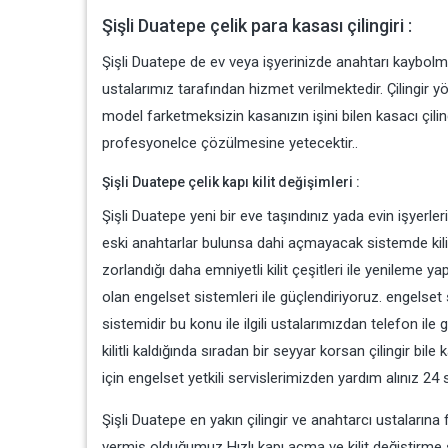
Şişli Duatepe çelik para kasası çilingiri :
Şişli Duatepe de ev veya işyerinizde anahtarı kaybolmu
ustalarımız tarafından hizmet verilmektedir. Çilingir yö
model farketmeksizin kasanızın işini bilen kasacı çilin
profesyonelce çözülmesine yetecektir..
Şişli Duatepe çelik kapı kilit değişimleri :
Şişli Duatepe yeni bir eve taşındınız yada evin işyerleri
eski anahtarlar bulunsa dahi açmayacak sistemde kilit 
zorlandığı daha emniyetli kilit çeşitleri ile yenileme 
olan engelset sistemleri ile güçlendiriyoruz. engelset
sistemidir bu konu ile ilgili ustalarımızdan telefon il
kilitli kaldığında sıradan bir seyyar korsan çilingir 
için engelset yetkili servislerimizden yardım alınız 24
Şişli Duatepe en yakın çilingir ve anahtarcı ustaların
vermiş olduğumuz Hızlı kapı açma ve kilit değiştirme 