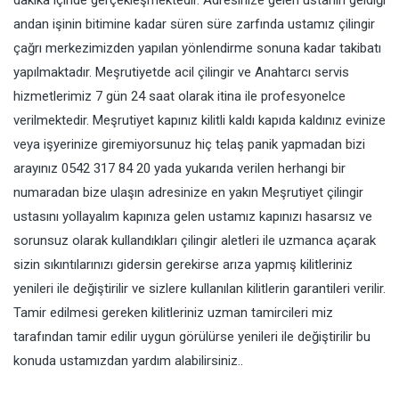
dakika içinde gerçekleşmektedir. Adresinize gelen ustanın geldiği
andan işinin bitimine kadar süren süre zarfında ustamız çilingir
çağrı merkezimizden yapılan yönlendirme sonuna kadar takibatı
yapılmaktadır. Meşrutiyetde acil çilingir ve Anahtarcı servis
hizmetlerimiz 7 gün 24 saat olarak itina ile profesyonelce
verilmektedir. Meşrutiyet kapınız kilitli kaldı kapıda kaldınız evinize
veya işyerinize giremiyorsunuz hiç telaş panik yapmadan bizi
arayınız 0542 317 84 20 yada yukarıda verilen herhangi bir
numaradan bize ulaşın adresinize en yakın Meşrutiyet çilingir
ustasını yollayalım kapınıza gelen ustamız kapınızı hasarsız ve
sorunsuz olarak kullandıkları çilingir aletleri ile uzmanca açarak
sizin sıkıntılarınızı gidersin gerekirse arıza yapmış kilitleriniz
yenileri ile değiştirilir ve sizlere kullanılan kilitlerin garantileri verilir.
Tamir edilmesi gereken kilitleriniz uzman tamircileri miz
tarafından tamir edilir uygun görülürse yenileri ile değiştirilir bu
konuda ustamızdan yardım alabilirsiniz..