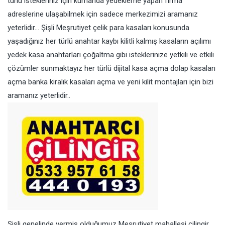
türlü istekleriniz için kumanda yedekleme yapan firma
adreslerine ulaşabilmek için sadece merkezimizi aramanız
yeterlidir… Şişli Meşrutiyet çelik para kasaları konusunda
yaşadığınız her türlü anahtar kaybı kilitli kalmış kasaların açılımı
yedek kasa anahtarları çoğaltma gibi isteklerinize yetkili ve etkili
çözümler sunmaktayız her türlü dijital kasa açma dolap kasaları
açma banka kiralık kasaları açma ve yeni kilit montajları için bizi
aramanız yeterlidir..
Şişli genelinde vermiş olduğumuz Meşrutiyet mahallesi çilingir