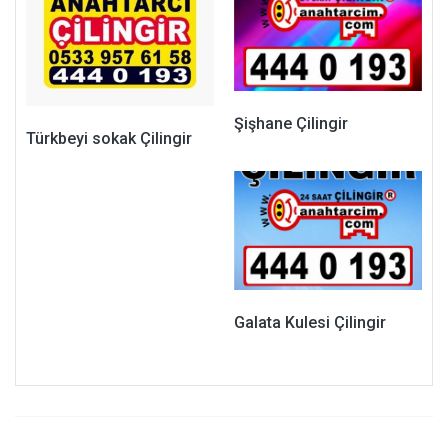
Şişhane Çilingir
Türkbeyi sokak Çilingir
Galata Kulesi Çilingir