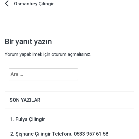
Yazı
Osmanbey Çilingir
gezinmesi
Bir yanıt yazın
Yorum yapabilmek için
oturum açmalısınız
.
Arama:
SON YAZILAR
Fulya Çilingir
Şişhane Çilingir Telefonu 0533 957 61 58