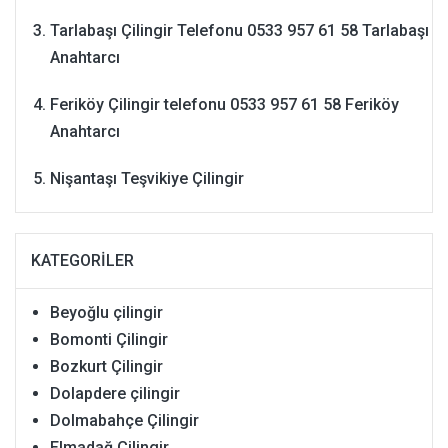
Tarlabaşı Çilingir Telefonu 0533 957 61 58 Tarlabaşı
Anahtarcı
Feriköy Çilingir telefonu 0533 957 61 58 Feriköy
Anahtarcı
Nişantaşı Teşvikiye Çilingir
KATEGORILER
Beyoğlu çilingir
Bomonti Çilingir
Bozkurt Çilingir
Dolapdere çilingir
Dolmabahçe Çilingir
Elmadağ Çilingir