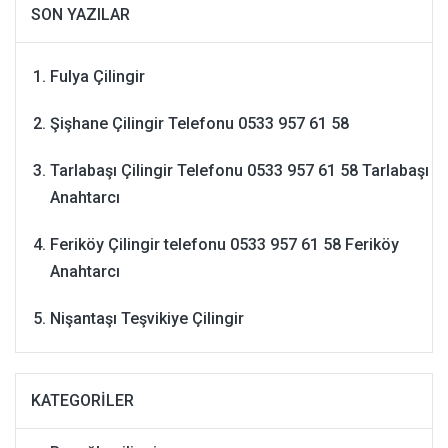
SON YAZILAR
Fulya Çilingir
Şişhane Çilingir Telefonu 0533 957 61 58
Tarlabaşı Çilingir Telefonu 0533 957 61 58 Tarlabaşı
Anahtarcı
Feriköy Çilingir telefonu 0533 957 61 58 Feriköy
Anahtarcı
Nişantaşı Teşvikiye Çilingir
KATEGORILER