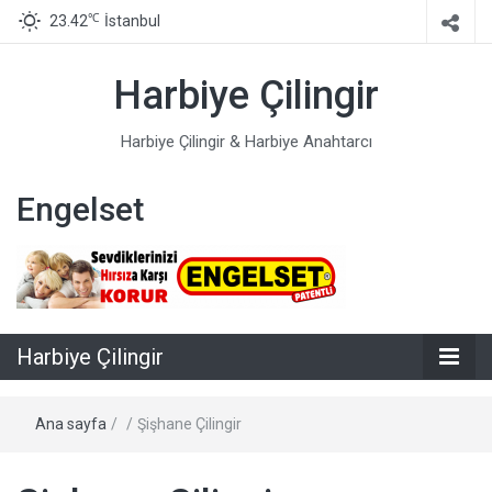
℃
23.42
İstanbul
Harbiye Çilingir
Harbiye Çilingir & Harbiye Anahtarcı
Engelset
Harbiye Çilingir
Ana sayfa
/
/
Şişhane Çilingir