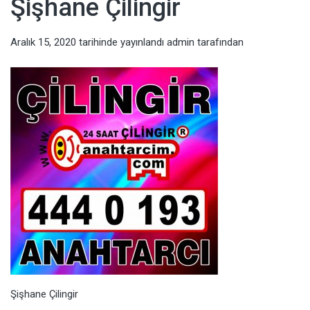
Şişhane Çilingir
Aralık 15, 2020
tarihinde yayınlandı
admin
tarafından
Şişhane Çilingir