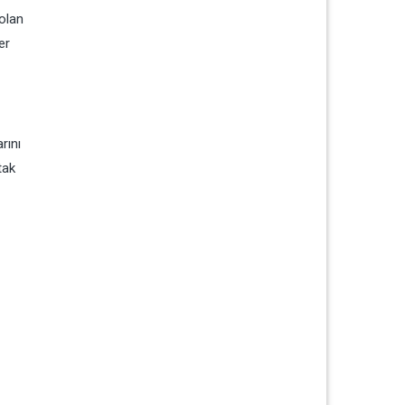
 olan
er
rını
tak