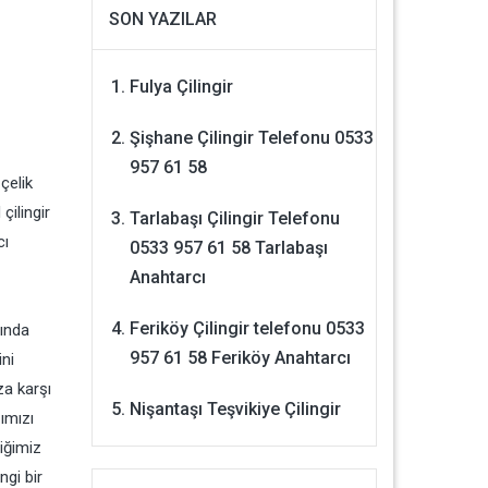
SON YAZILAR
Fulya Çilingir
Şişhane Çilingir Telefonu 0533
957 61 58
çelik
çilingir
Tarlabaşı Çilingir Telefonu
cı
0533 957 61 58 Tarlabaşı
Anahtarcı
Feriköy Çilingir telefonu 0533
tında
957 61 58 Feriköy Anahtarcı
ini
za karşı
Nişantaşı Teşvikiye Çilingir
şımızı
iğimiz
ngi bir