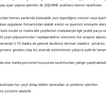
ı ve yay ayarı yapma işlemleri de ŞİŞHANE anahtarcı larımız tarafından
an hemen yardımda bulunabilir yeni taşındığınız evinizin veya işyerl
ikası uygulayan firmamızdan alabilir evinizi ve işyerinizi emniyete alar
rlü model ve marka kilit çeşitlerinin markalarıyla ilgili yedek parça v
lit çeşit yelpazemizden faydalanabilme isterseniz bizi arayınız alanın
manda 5-10 dakika da gelerek derdinize derman olabiliriz…şimdi bu 
apmanız gereken olay biz aramak sistemimizin çalışma şekli ile tanı
unda ister banka personeli huzurunda tarafımızdan çilingiri yapılmaktadı
ndan her çeşit dolap kilitleri tamiratları ve yenileme işlemleri
zı çözüme ulaştırılır…