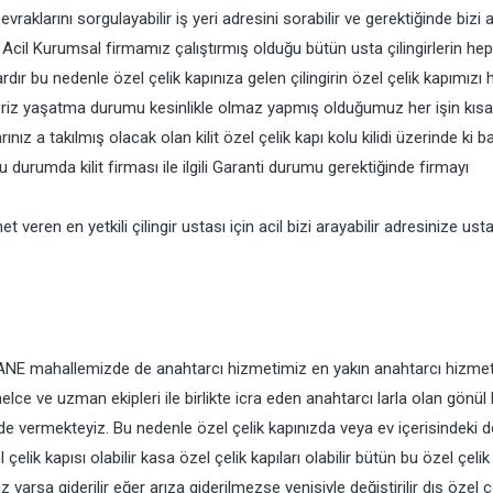
li evraklarını sorgulayabilir iş yeri adresini sorabilir ve gerektiğinde bizi 
iniz. Acil Kurumsal firmamız çalıştırmış olduğu bütün usta çilingirlerin he
rdır bu nedenle özel çelik kapınıza gelen çilingirin özel çelik kapımızı
riz yaşatma durumu kesinlikle olmaz yapmış olduğumuz her işin kısa 
nız a takılmış olacak olan kilit özel çelik kapı kolu kilidi üzerinde ki ba
u durumda kilit firması ile ilgili Garanti durumu gerektiğinde firmayı
ren en yetkili çilingir ustası için acil bizi arayabilir adresinize ust
ANE mahallemizde de anahtarcı hizmetimiz en yakın anahtarcı hizmet
nelce ve uzman ekipleri ile birlikte icra eden anahtarcı larla olan gönül
ilde vermekteyiz. Bu nedenle özel çelik kapınızda veya ev içerisindeki 
elik kapısı olabilir kasa özel çelik kapıları olabilir bütün bu özel çelik
ız varsa giderilir eğer arıza giderilmezse yenisiyle değiştirilir dış özel ç