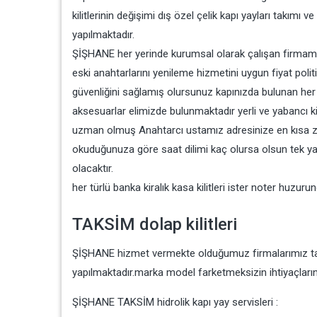
kilitlerinin değişimi dış özel çelik kapı yayları takım
yapılmaktadır.
ŞİŞHANE her yerinde kurumsal olarak çalışan firmamızd
eski anahtarlarını yenileme hizmetini uygun fiyat polit
güvenliğini sağlamış olursunuz kapınızda bulunan her tü
aksesuarlar elimizde bulunmaktadır yerli ve yabancı ki
uzman olmuş Anahtarcı ustamız adresinize en kısa za
okuduğunuza göre saat dilimi kaç olursa olsun tek y
olacaktır.
her türlü banka kiralık kasa kilitleri ister noter huzur
TAKSİM dolap kilitleri
ŞİŞHANE hizmet vermekte olduğumuz firmalarımız tarafı
yapılmaktadır.marka model farketmeksizin ihtiyaçlarını
ŞİŞHANE TAKSİM hidrolik kapı yay servisleri :