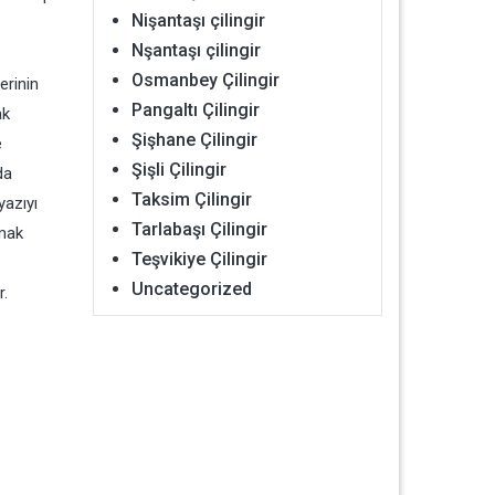
Nişantaşı çilingir
Nşantaşı çilingir
Osmanbey Çilingir
erinin
Pangaltı Çilingir
ak
Şişhane Çilingir
e
Şişli Çilingir
da
Taksim Çilingir
yazıyı
Tarlabaşı Çilingir
şmak
Teşvikiye Çilingir
Uncategorized
r.