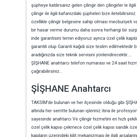
şüpheye katılırsanız gelen çilingir den çilingirler le ilgi
çilingir ile ilgili kafanızdaki şüpheleri bize iletebilirs
özellikle çilingir belgesine sahip olması mecburiyeti va
bir hasar verme durumu daha sonra herhangi bir sürp
inde garantisini temin ediyoruz ayrıca özel çelik kapıları
garantili olup Garanti kağıdı size teslim edilmektedir b
aradığınızda size teknik servisini yönlendirecektir…..
ŞİŞHANE anahtarcı telefon numarası ve 24 saat hizmet ve
çağırabilirsiniz…
ŞİŞHANE Anahtarcı
TAKSİM’de bulunan ve her ilçesinde olduğu gibi ŞİŞH
altında her semtte bulunan işleriniz itina ile profesyo
sayesinde anahtarcı Ve çilingir hizmetini en hızlı şek
özel çelik kapısı çekmece özel çelik kapısı sandık özel ç
kapıların üzerindeki kilit mekanizması ile ilgili arsaların