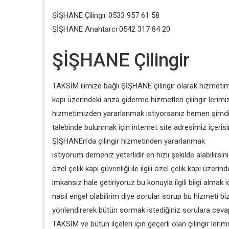
ŞİŞHANE Çilingir 0533 957 61 58
ŞİŞHANE Anahtarcı 0542 317 84 20
ŞİŞHANE Çilingir
TAKSİM ilimize bağlı ŞİŞHANE çilingir olarak hizmetim
kapı üzerindeki arıza giderme hizmetleri çilingir leri
hizmetimizden yararlanmak istiyorsanız hemen şimdi
talebinde bulunmak için internet site adresimiz içeri
ŞİŞHANEn’da çilingir hizmetinden yararlanmak
istiyorum demeniz yeterlidir en hızlı şekilde alabilirsi
özel çelik kapı güvenliği ile ilgili özel çelik kapı üzerin
imkansız hale getiriyoruz bu konuyla ilgili bilgi almak
nasıl engel olabilirim diye sorular sorup bu hizmeti bizd
yönlendirerek bütün sormak istediğiniz sorulara cevap
TAKSİM ve bütün ilçeleri için geçerli olan çilingir lerimi