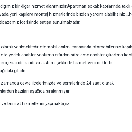
igimiz bir diger hizmet alanımızdır.Apartman sokak kapılarında takılı
n yada yeni kapılara montaj hizmetlerinde bizden yardım alabilirsiniz …h
elpazemiz içerisinde satışa sunulmaktadır.
larak verilmektedir otomobil açılımı esnasında otomobillerinin kapıla
rı oto yedek anahtar yaptırma sıfırdan şifreleme anahtar çıkartma kon
 gün içerisinde randevu sistemi şeklinde hizmet verilmektedir.
ıdaki gibidir:
ı zamanda çevre ilçelerimizde ve semtlerinde 24 saat olarak
nlardan bazıları aşağıda sıralanmıştır:
ım ve tamirat hizmetlerini yapmaktayız.