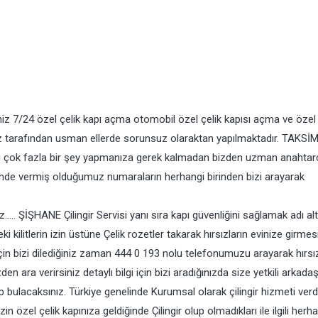
iz 7/24 özel çelik kapı açma otomobil özel çelik kapısı açma ve özel 
miz tarafından usman ellerde sorunsuz olaraktan yapılmaktadır. TAKSİM 
 çok fazla bir şey yapmanıza gerek kalmadan bizden uzman anahtar
sinde vermiş olduğumuz numaraların herhangi birinden bizi arayarak
niz….. ŞİŞHANE Çilingir Servisi yanı sıra kapı güvenliğini sağlamak adı al
deki kilitlerin izin üstüne Çelik rozetler takarak hırsızların evinize girmes
 için bizi dilediğiniz zaman 444 0 193 nolu telefonumuzu arayarak hırsı
en ara verirsiniz detaylı bilgi için bizi aradığınızda size yetkili arkada
 bulacaksınız. Türkiye genelinde Kurumsal olarak çilingir hizmeti verd
zin özel çelik kapınıza geldiğinde Çilingir olup olmadıkları ile ilgili herha