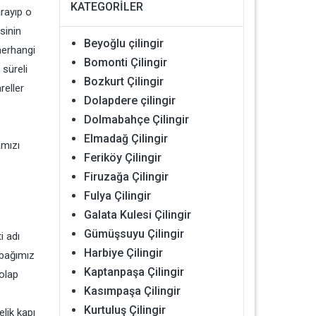
KATEGORILER
arayıp o
psinin
Beyoğlu çilingir
 herhangi
Bomonti Çilingir
süreli
Bozkurt Çilingir
reller
Dolapdere çilingir
Dolmabahçe Çilingir
Elmadağ Çilingir
amızı
Feriköy Çilingir
Firuzağa Çilingir
Fulya Çilingir
Galata Kulesi Çilingir
Gümüşsuyu Çilingir
i adı
Harbiye Çilingir
 bağımız
Kaptanpaşa Çilingir
dolap
Kasımpaşa Çilingir
Kurtuluş Çilingir
elik kapı