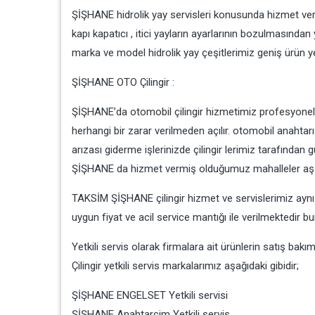
ŞİŞHANE hidrolik yay servisleri konusunda hizmet verd
kapı kapatıcı , itici yayların ayarlarının bozulmasında
marka ve model hidrolik yay çeşitlerimiz geniş ürün y
ŞİŞHANE OTO Çilingir :
ŞİŞHANE’da otomobil çilingir hizmetimiz profesyonel o
herhangi bir zarar verilmeden açılır. otomobil anahta
arızası giderme işlerinizde çilingir lerimiz tarafından
ŞİŞHANE da hizmet vermiş olduğumuz mahalleler aşağ
TAKSİM ŞİŞHANE çilingir hizmet ve servislerimiz ayn
uygun fiyat ve acil service mantığı ile verilmektedir bu
Yetkili servis olarak firmalara ait ürünlerin satış bak
Çilingir yetkili servis markalarımız aşağıdaki gibidir;
ŞİŞHANE ENGELSET Yetkili servisi
ŞİŞHANE Anahtarcim Yetkili servis