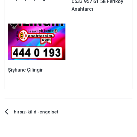
0533 957 61 58 Feriköy
Anahtarcı
Şişhane Çilingir
Yazı
hırsız-kilidi-engelset
gezinmesi