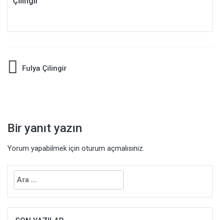
Çilingir
Yazı
Fulya Çilingir
gezinmesi
Bir yanıt yazın
Yorum yapabilmek için
oturum açmalısınız
.
Arama: