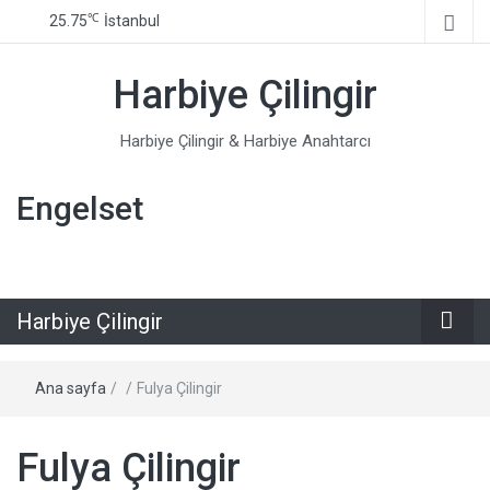
℃
25.75
İstanbul
Harbiye Çilingir
Harbiye Çilingir & Harbiye Anahtarcı
Engelset
Harbiye Çilingir
Ana sayfa
/
/
Fulya Çilingir
Fulya Çilingir