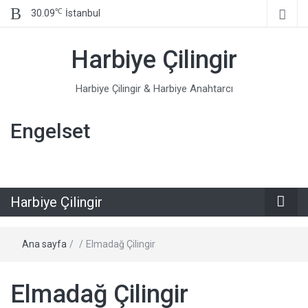
℃
30.09
İstanbul
Harbiye Çilingir
Harbiye Çilingir & Harbiye Anahtarcı
Engelset
Harbiye Çilingir
Ana sayfa
/
/
Elmadağ Çilingir
Elmadağ Çilingir