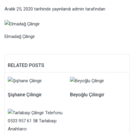
Aralık 25, 2020
tarihinde yayınlandı
admin
tarafından
Elmadağ Çilingir
RELATED POSTS
Şişhane Çilingir
Beyoğlu Çilingir