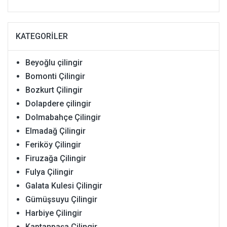
KATEGORILER
Beyoğlu çilingir
Bomonti Çilingir
Bozkurt Çilingir
Dolapdere çilingir
Dolmabahçe Çilingir
Elmadağ Çilingir
Feriköy Çilingir
Firuzağa Çilingir
Fulya Çilingir
Galata Kulesi Çilingir
Gümüşsuyu Çilingir
Harbiye Çilingir
Kaptanpaşa Çilingir