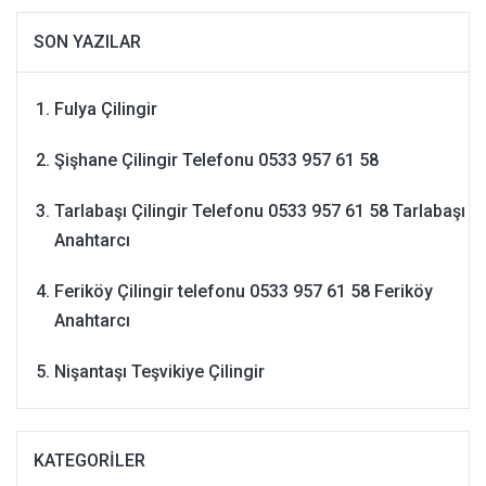
SON YAZILAR
Fulya Çilingir
Şişhane Çilingir Telefonu 0533 957 61 58
Tarlabaşı Çilingir Telefonu 0533 957 61 58 Tarlabaşı
Anahtarcı
Feriköy Çilingir telefonu 0533 957 61 58 Feriköy
Anahtarcı
Nişantaşı Teşvikiye Çilingir
KATEGORILER