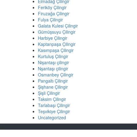
Elmadağ Çilingir
Feriköy Çilingir
Firuzağa Çilingir
Fulya Çilingir
Galata Kulesi Çilingir
Gümüşsuyu Çilingir
Harbiye Çilingir
Kaptanpaşa Çilingir
Kasımpaşa Çilingir
Kurtuluş Çilingir
Nişantaşı çilingir
Nşantaşı çilingir
Osmanbey Çilingir
Pangaltı Çilingir
Şişhane Çilingir
Şişli Çilingir
Taksim Çilingir
Tarlabaşı Çilingir
Teşvikiye Çilingir
Uncategorized
ndı