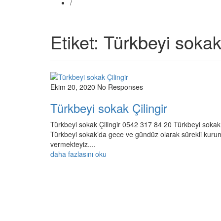
/
Etiket:
Türkbeyi sokak 
Ekim 20, 2020
No Responses
Türkbeyi sokak Çilingir
Türkbeyi sokak Çilingir 0542 317 84 20 Türkbeyi sokak
Türkbeyi sokak’da gece ve gündüz olarak sürekli kurumsal
vermekteyiz....
daha fazlasını oku