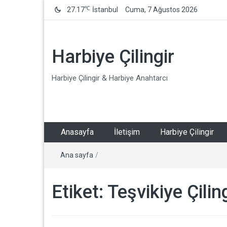
℃
27.17
İstanbul
Cuma, 7 Ağustos 2026
Harbiye Çilingir
Harbiye Çilingir & Harbiye Anahtarcı
Anasayfa
İletişim
Harbiye Çilingir
Ana sayfa
/
Etiket:
Teşvikiye Çilin