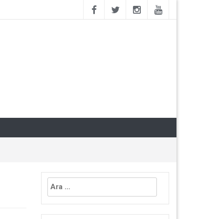
Arama: