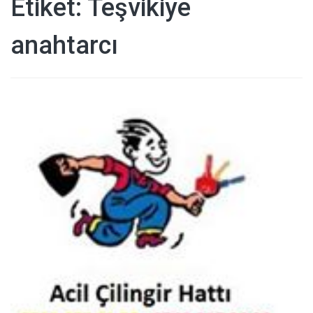
Etiket:
Teşvikiye
anahtarcı