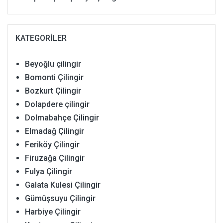
KATEGORILER
Beyoğlu çilingir
Bomonti Çilingir
Bozkurt Çilingir
Dolapdere çilingir
Dolmabahçe Çilingir
Elmadağ Çilingir
Feriköy Çilingir
Firuzağa Çilingir
Fulya Çilingir
Galata Kulesi Çilingir
Gümüşsuyu Çilingir
Harbiye Çilingir