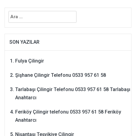
Arama:
SON YAZILAR
Fulya Çilingir
Şişhane Çilingir Telefonu 0533 957 61 58
Tarlabaşı Çilingir Telefonu 0533 957 61 58 Tarlabaşı
Anahtarcı
Feriköy Çilingir telefonu 0533 957 61 58 Feriköy
Anahtarcı
Nişantaşı Teşvikiye Çilingir