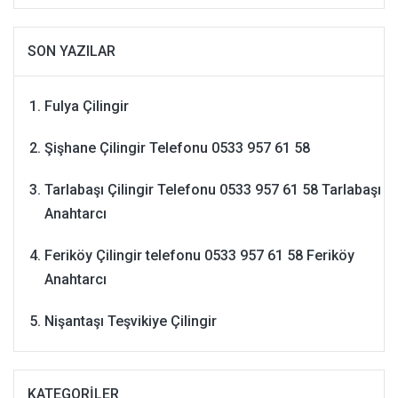
SON YAZILAR
Fulya Çilingir
Şişhane Çilingir Telefonu 0533 957 61 58
Tarlabaşı Çilingir Telefonu 0533 957 61 58 Tarlabaşı
Anahtarcı
Feriköy Çilingir telefonu 0533 957 61 58 Feriköy
Anahtarcı
Nişantaşı Teşvikiye Çilingir
KATEGORILER