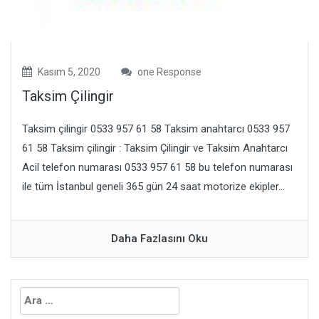
Kasım 5, 2020
one Response
Taksim Çilingir
Taksim çilingir 0533 957 61 58 Taksim anahtarcı 0533 957
61 58 Taksim çilingir : Taksim Çilingir ve Taksim Anahtarcı
Acil telefon numarası 0533 957 61 58 bu telefon numarası
ile tüm İstanbul geneli 365 gün 24 saat motorize ekipler...
Daha Fazlasını Oku
Arama: