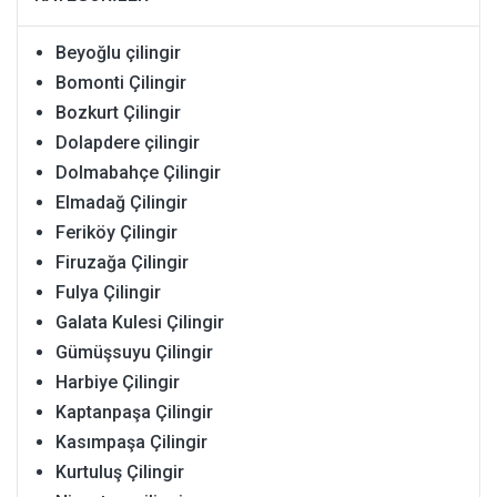
Beyoğlu çilingir
Bomonti Çilingir
Bozkurt Çilingir
Dolapdere çilingir
Dolmabahçe Çilingir
Elmadağ Çilingir
Feriköy Çilingir
Firuzağa Çilingir
Fulya Çilingir
Galata Kulesi Çilingir
Gümüşsuyu Çilingir
Harbiye Çilingir
Kaptanpaşa Çilingir
Kasımpaşa Çilingir
Kurtuluş Çilingir