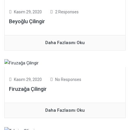
Kasım 29, 2020
2 Responses
Beyoğlu Çilingir
Daha Fazlasını Oku
Kasım 29, 2020
No Responses
Firuzağa Çilingir
Daha Fazlasını Oku