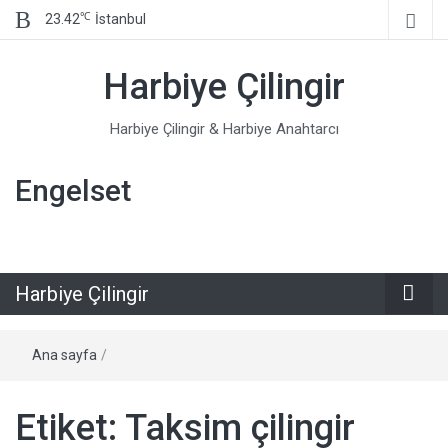
℃
23.42
İstanbul
Harbiye Çilingir
Harbiye Çilingir & Harbiye Anahtarcı
Engelset
Harbiye Çilingir
Ana sayfa
/
Etiket:
Taksim çilingir