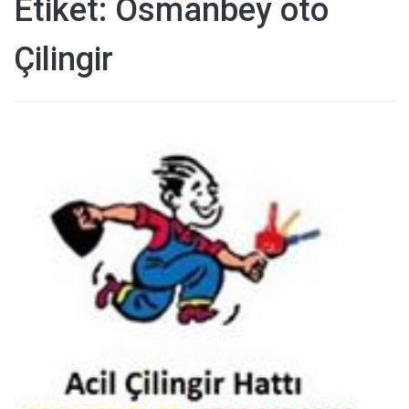
Etiket:
Osmanbey oto
Çilingir