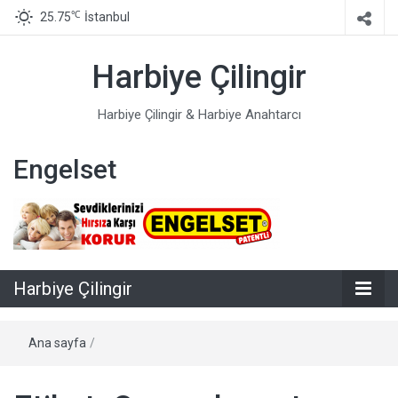
℃
25.75
İstanbul
Harbiye Çilingir
Harbiye Çilingir & Harbiye Anahtarcı
Engelset
Harbiye Çilingir
Ana sayfa
/