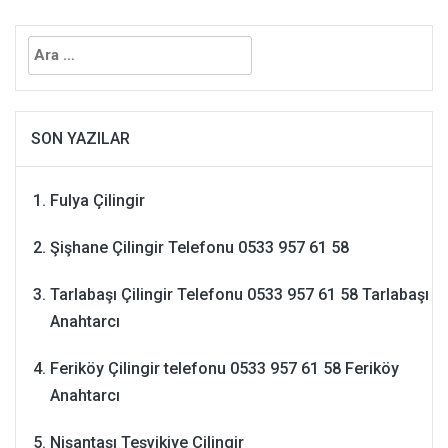
Arama:
SON YAZILAR
Fulya Çilingir
Şişhane Çilingir Telefonu 0533 957 61 58
Tarlabaşı Çilingir Telefonu 0533 957 61 58 Tarlabaşı
Anahtarcı
Feriköy Çilingir telefonu 0533 957 61 58 Feriköy
Anahtarcı
Nişantaşı Teşvikiye Çilingir