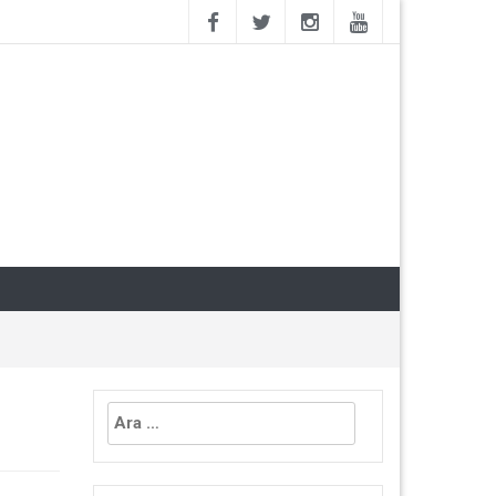
Arama: