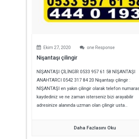
Ekim 27, 2020
one Response
Nişantaşı çilingir
NİŞANTAŞI ÇİLİNGİR 0533 957 61 58 NİŞANTAŞI
ANAHTARCI 0542 317 84 20 Nişantaşı çilingir :
NİŞANTAŞI en yakın çilingir olarak telefon numara
kaydediniz ve ne zaman isterseniz bizi arayabilir
adresinize alanında uzman olan çilingir usta...
Daha Fazlasını Oku