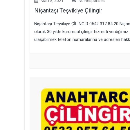
Mart 8, 2021
No Responses
Nişantaşı Teşvikiye Çilingir
Nişantaşı Teşvikiye ÇİLİNGİR 0542 317 84 20 Nişan
olarak 30 yıldır kurumsal çilingir hizmeti verdiğimi
ulaşabilmek telefon numaralarına ve adresleri hakkınd