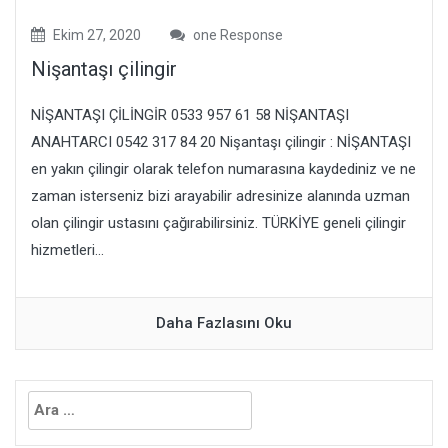
Ekim 27, 2020
one Response
Nişantaşı çilingir
NİŞANTAŞI ÇİLİNGİR 0533 957 61 58 NİŞANTAŞI
ANAHTARCI 0542 317 84 20 Nişantaşı çilingir : NİŞANTAŞI
en yakın çilingir olarak telefon numarasına kaydediniz ve ne
zaman isterseniz bizi arayabilir adresinize alanında uzman
olan çilingir ustasını çağırabilirsiniz. TÜRKİYE geneli çilingir
hizmetleri...
Daha Fazlasını Oku
Arama: