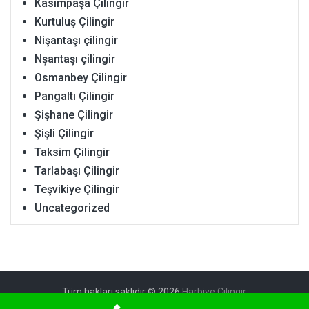
Kasımpaşa Çilingir
Kurtuluş Çilingir
Nişantaşı çilingir
Nşantaşı çilingir
Osmanbey Çilingir
Pangaltı Çilingir
Şişhane Çilingir
Şişli Çilingir
Taksim Çilingir
Tarlabaşı Çilingir
Teşvikiye Çilingir
Uncategorized
Tüm hakları saklıdır © 2026
Harbiye Çilingir
.