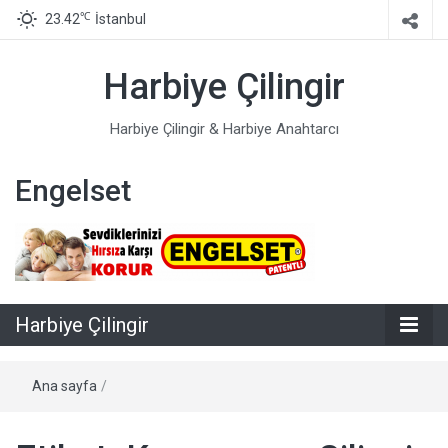
℃
23.42
İstanbul
Harbiye Çilingir
Harbiye Çilingir & Harbiye Anahtarcı
Engelset
Harbiye Çilingir
Ana sayfa
/