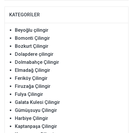
KATEGORILER
Beyoğlu çilingir
Bomonti Çilingir
Bozkurt Çilingir
Dolapdere çilingir
Dolmabahçe Çilingir
Elmadağ Çilingir
Feriköy Çilingir
Firuzağa Çilingir
Fulya Çilingir
Galata Kulesi Çilingir
Gümüşsuyu Çilingir
Harbiye Çilingir
Kaptanpaşa Çilingir