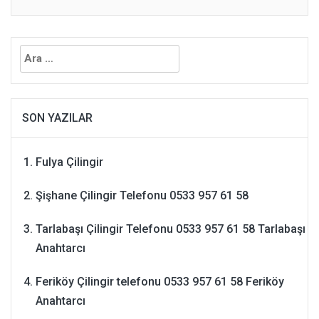
Arama:
SON YAZILAR
Fulya Çilingir
Şişhane Çilingir Telefonu 0533 957 61 58
Tarlabaşı Çilingir Telefonu 0533 957 61 58 Tarlabaşı
Anahtarcı
Feriköy Çilingir telefonu 0533 957 61 58 Feriköy
Anahtarcı