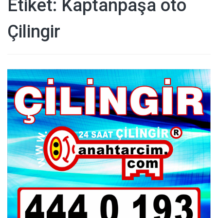
Etiket:
Kaptanpaşa oto
Çilingir