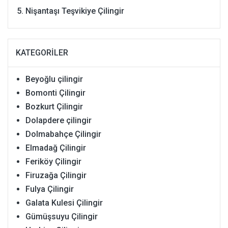
Nişantaşı Teşvikiye Çilingir
KATEGORILER
Beyoğlu çilingir
Bomonti Çilingir
Bozkurt Çilingir
Dolapdere çilingir
Dolmabahçe Çilingir
Elmadağ Çilingir
Feriköy Çilingir
Firuzağa Çilingir
Fulya Çilingir
Galata Kulesi Çilingir
Gümüşsuyu Çilingir