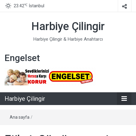
℃
23.42
İstanbul
Harbiye Çilingir
Harbiye Çilingir & Harbiye Anahtarcı
Engelset
Harbiye Çilingir
Ana sayfa
/