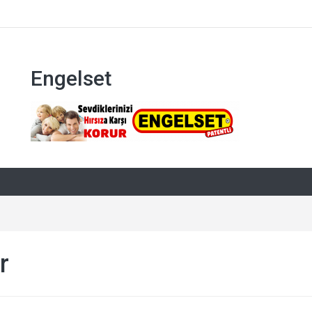
Engelset
r